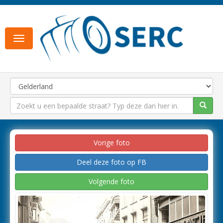
Toggle
navigation
Vorige foto
Deel deze foto op FB
Volgende foto