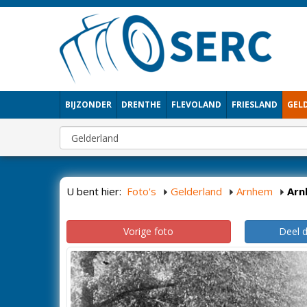
BIJZONDER
DRENTHE
FLEVOLAND
FRIESLAND
GEL
U bent hier:
Foto's
Gelderland
Arnhem
Arn
Vorige foto
Deel 