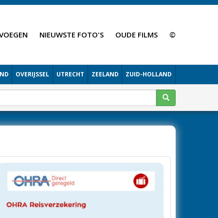
VOEGEN
NIEUWSTE FOTO'S
OUDE FILMS
©
AND
OVERIJSSEL
UTRECHT
ZEELAND
ZUID-HOLLAND