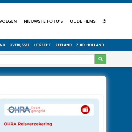
VOEGEN
NIEUWSTE FOTO'S
OUDE FILMS
©
AND
OVERIJSSEL
UTRECHT
ZEELAND
ZUID-HOLLAND