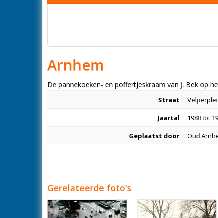
Arnhem
De pannekoeken- en poffertjeskraam van J. Bek op h
Straat
Velperple
Jaartal
1980 tot 1
Geplaatst door
Oud Arnhe
Gerelateerde foto's