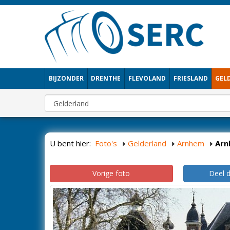
BIJZONDER
DRENTHE
FLEVOLAND
FRIESLAND
GEL
U bent hier:
Foto's
Gelderland
Arnhem
Arn
Vorige foto
Deel 