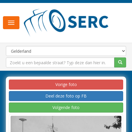
Toggle
navigation
Vorige foto
Deel deze foto op FB
Volgende foto