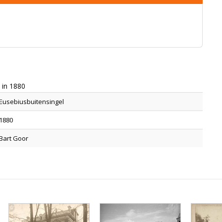
 in 1880
Eusebiusbuitensingel
1880
Bart Goor