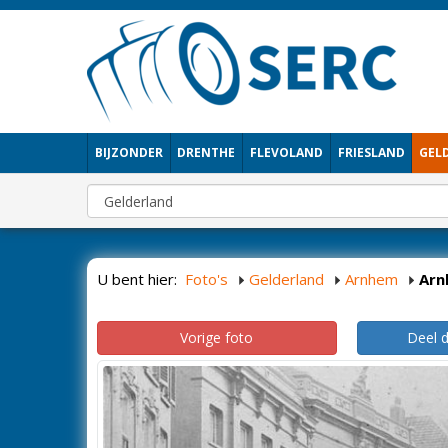
BIJZONDER
DRENTHE
FLEVOLAND
FRIESLAND
GEL
U bent hier:
Foto's
Gelderland
Arnhem
Arn
Vorige foto
Deel 