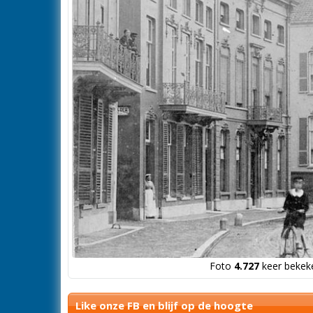
Foto
4.727
keer bekeke
Like onze FB en blijf op de hoogte