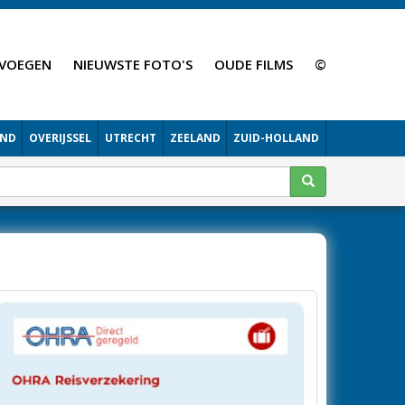
VOEGEN
NIEUWSTE FOTO'S
OUDE FILMS
©
AND
OVERIJSSEL
UTRECHT
ZEELAND
ZUID-HOLLAND