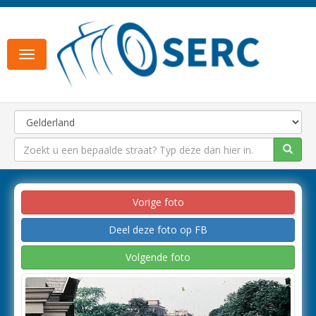
Toggle
navigation
Vorige foto
Deel deze foto op FB
Volgende foto