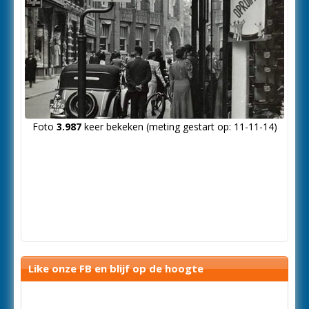
Foto
3.987
keer bekeken (meting gestart op: 11-11-14)
Like onze FB en blijf op de hoogte