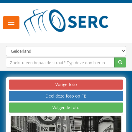
Toggle
navigation
Vorige foto
Deel deze foto op FB
Volgende foto