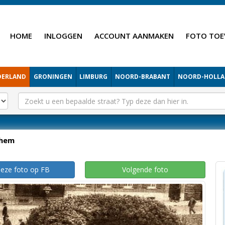
HOME
INLOGGEN
ACCOUNT AANMAKEN
FOTO TOE
DERLAND
GRONINGEN
LIMBURG
NOORD-BRABANT
NOORD-HOLL
hem
deze foto op FB
Volgende foto