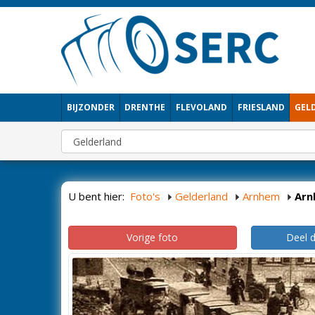
BIJZONDER
DRENTHE
FLEVOLAND
FRIESLAND
GEL
U bent hier:
Foto's
Gelderland
Arnhem
Arn
Vorige foto
Deel 