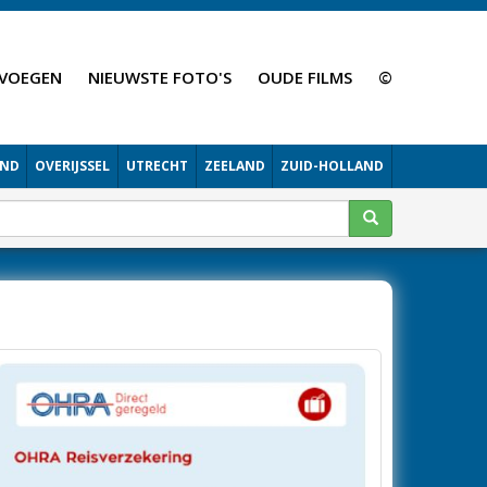
VOEGEN
NIEUWSTE FOTO'S
OUDE FILMS
©
AND
OVERIJSSEL
UTRECHT
ZEELAND
ZUID-HOLLAND