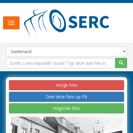
Toggle
navigation
Vorige foto
Deel deze foto op FB
Volgende foto