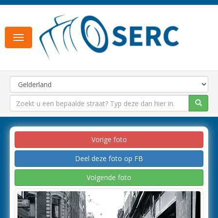
Toggle
navigation
Vorige foto
Deel deze foto op FB
Volgende foto