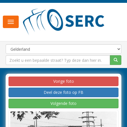
Toggle
navigation
Vorige foto
Deel deze foto op FB
Volgende foto