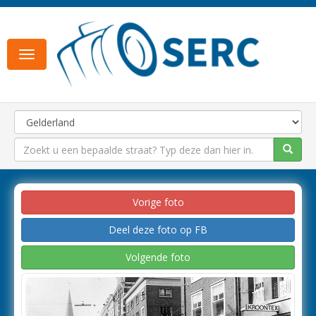
Toggle
navigation
Vorige foto
Deel deze foto op FB
Volgende foto