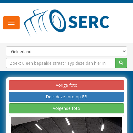
Toggle
navigation
Vorige foto
Deel deze foto op FB
Volgende foto