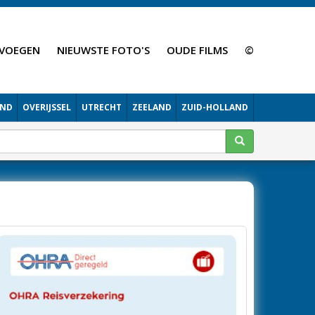
VOEGEN
NIEUWSTE FOTO'S
OUDE FILMS
©
AND
OVERIJSSEL
UTRECHT
ZEELAND
ZUID-HOLLAND