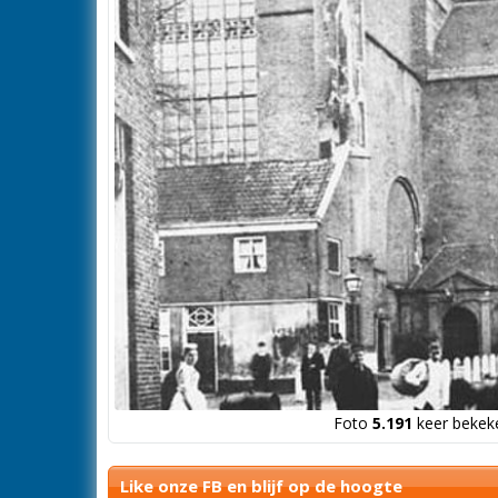
Foto
5.191
keer bekeke
Like onze FB en blijf op de hoogte