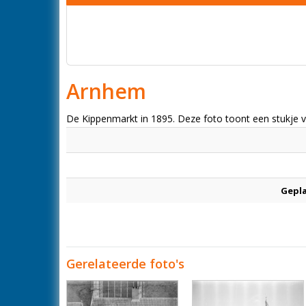
Arnhem
De Kippenmarkt in 1895. Deze foto toont een stukje va
Gepl
Gerelateerde foto's