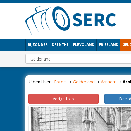
BIJZONDER
DRENTHE
FLEVOLAND
FRIESLAND
GEL
U bent hier:
Foto's
Gelderland
Arnhem
Arn
Vorige foto
Deel 