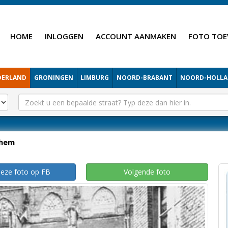
HOME
INLOGGEN
ACCOUNT AANMAKEN
FOTO TOE
DERLAND
GRONINGEN
LIMBURG
NOORD-BRABANT
NOORD-HOLL
hem
deze foto op FB
Volgende foto