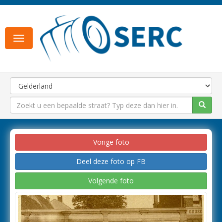
Toggle
navigation
Vorige foto
Deel deze foto op FB
Volgende foto