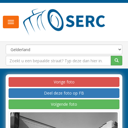
Toggle
navigation
Vorige foto
Deel deze foto op FB
Volgende foto