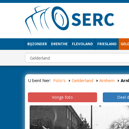
BIJZONDER
DRENTHE
FLEVOLAND
FRIESLAND
GEL
U bent hier:
Foto's
Gelderland
Arnhem
Arn
Vorige foto
Deel 