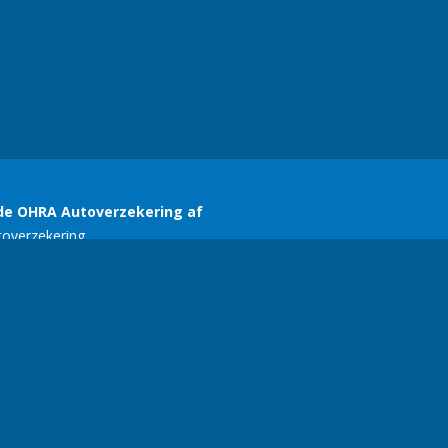
SERC
E-mail:
ariekers@gmail.com
| Telefoonnummer:
+356 77134618