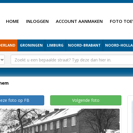
HOME
INLOGGEN
ACCOUNT AANMAKEN
FOTO TOE
DERLAND
GRONINGEN
LIMBURG
NOORD-BRABANT
NOORD-HOLL
hem
deze foto op FB
Volgende foto