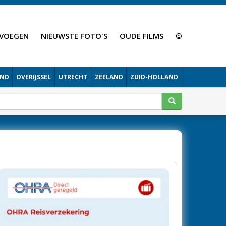
VOEGEN
NIEUWSTE FOTO'S
OUDE FILMS
©
AND
OVERIJSSEL
UTRECHT
ZEELAND
ZUID-HOLLAND