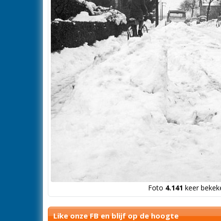
Foto
4.141
keer bekeke
Like onze FB en blijf op de hoogte