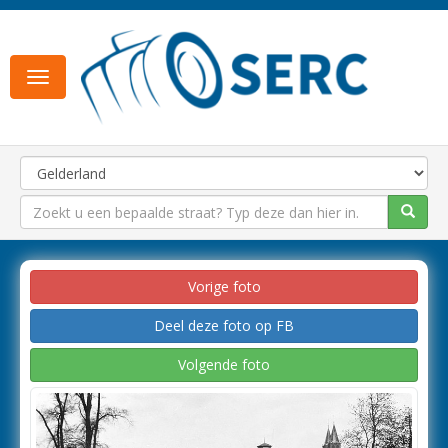
Toggle
navigation
Vorige foto
Deel deze foto op FB
Volgende foto