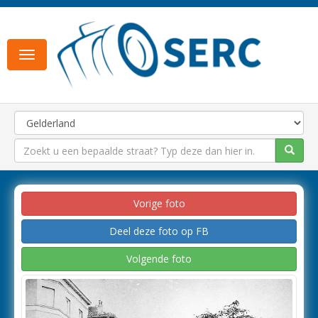
Toggle
navigation
Vorige foto
Deel deze foto op FB
Volgende foto