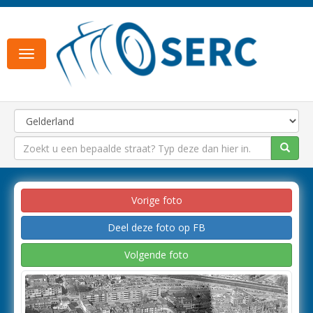
Toggle
navigation
Vorige foto
Deel deze foto op FB
Volgende foto