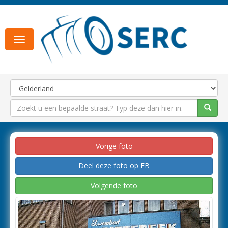
Toggle
navigation
Vorige foto
Deel deze foto op FB
Volgende foto