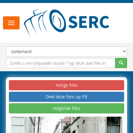
Toggle
navigation
Vorige foto
Deel deze foto op FB
Volgende foto