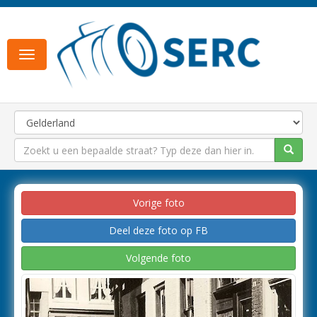
Toggle
navigation
Vorige foto
Deel deze foto op FB
Volgende foto