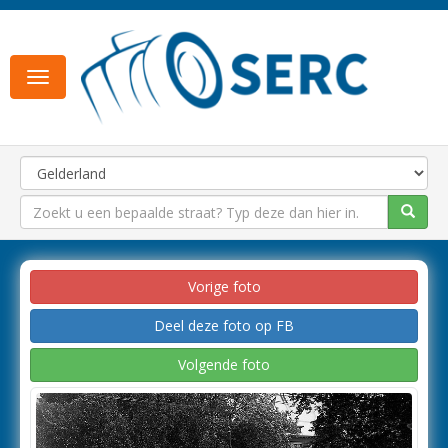
Toggle
navigation
Vorige foto
Deel deze foto op FB
Volgende foto