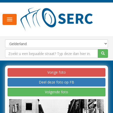
Toggle
navigation
Vorige foto
Deel deze foto op FB
Volgende foto