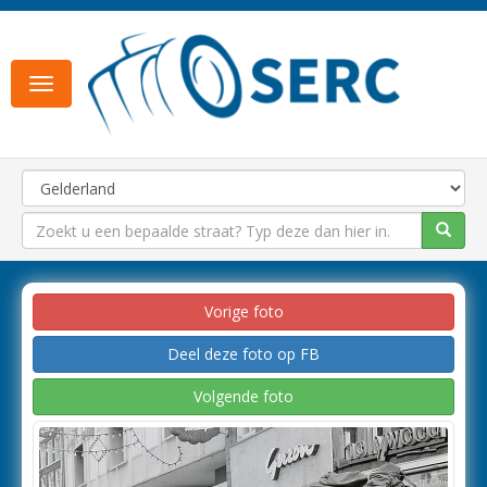
Toggle
navigation
Vorige foto
Deel deze foto op FB
Volgende foto