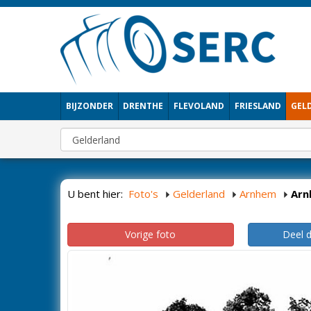
BIJZONDER
DRENTHE
FLEVOLAND
FRIESLAND
GEL
U bent hier:
Foto's
Gelderland
Arnhem
Arn
Vorige foto
Deel 