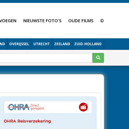
VOEGEN
NIEUWSTE FOTO'S
OUDE FILMS
©
AND
OVERIJSSEL
UTRECHT
ZEELAND
ZUID-HOLLAND