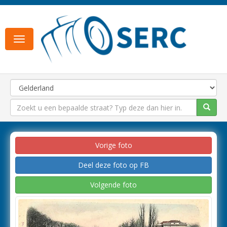
Toggle
navigation
Vorige foto
Deel deze foto op FB
Volgende foto