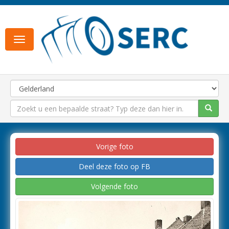
Toggle
navigation
Vorige foto
Deel deze foto op FB
Volgende foto