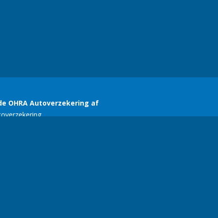
SERC
E-mail:
ariekers@gmail.com
| Telefoonnummer:
+356 77134618