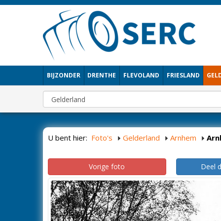
BIJZONDER
DRENTHE
FLEVOLAND
FRIESLAND
GEL
U bent hier:
Foto's
Gelderland
Arnhem
Arn
Vorige foto
Deel 