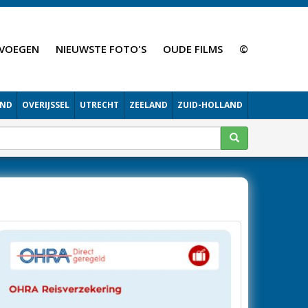
VOEGEN
NIEUWSTE FOTO'S
OUDE FILMS
©
AND
OVERIJSSEL
UTRECHT
ZEELAND
ZUID-HOLLAND