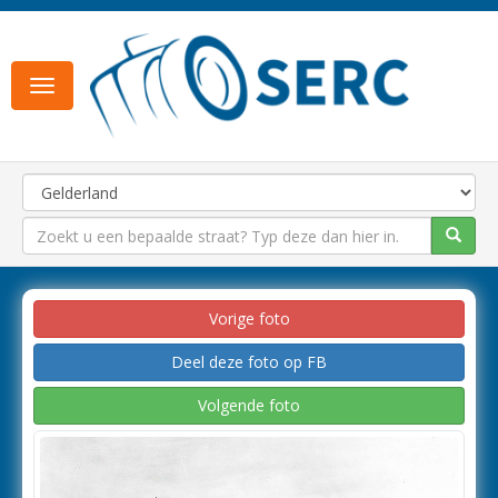
Toggle
navigation
Vorige foto
Deel deze foto op FB
Volgende foto