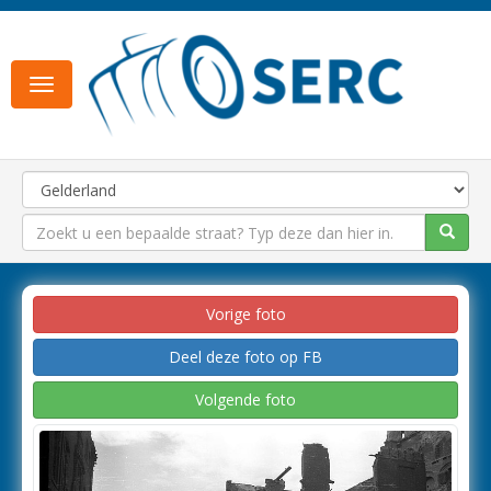
Toggle
navigation
Vorige foto
Deel deze foto op FB
Volgende foto