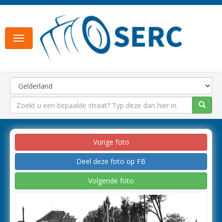
Toggle
navigation
Vorige foto
Deel deze foto op FB
Volgende foto