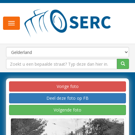
Toggle
navigation
Vorige foto
Deel deze foto op FB
Volgende foto