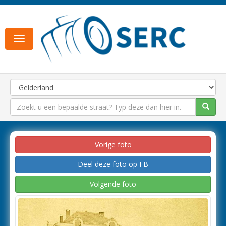
Toggle
navigation
Vorige foto
Deel deze foto op FB
Volgende foto