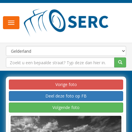
Toggle
navigation
Vorige foto
Deel deze foto op FB
Volgende foto