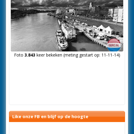
Foto
3.843
keer bekeken (meting gestart op: 11-11-14)
Like onze FB en blijf op de hoogte