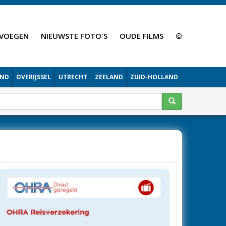
VOEGEN
NIEUWSTE FOTO'S
OUDE FILMS
©
AND
OVERIJSSEL
UTRECHT
ZEELAND
ZUID-HOLLAND