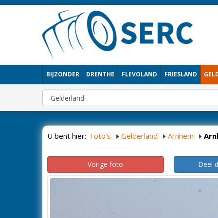
BIJZONDER
DRENTHE
FLEVOLAND
FRIESLAND
GEL
U bent hier:
Foto's
Gelderland
Arnhem
Arn
Vorige foto
Deel 