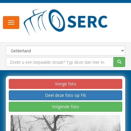
Toggle
navigation
Vorige foto
Deel deze foto op FB
Volgende foto