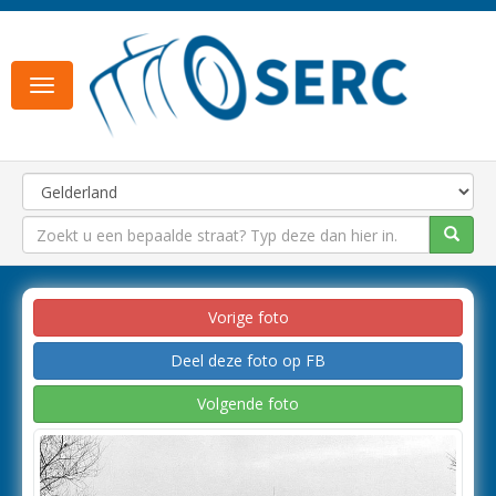
Toggle
navigation
Vorige foto
Deel deze foto op FB
Volgende foto