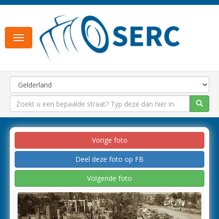
Toggle
navigation
Vorige foto
Deel deze foto op FB
Volgende foto