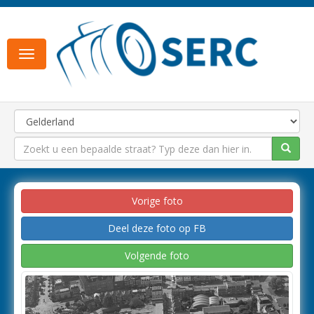
Toggle
navigation
Vorige foto
Deel deze foto op FB
Volgende foto