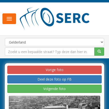
Toggle
navigation
Vorige foto
Deel deze foto op FB
Volgende foto