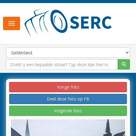
Toggle
navigation
Vorige foto
Deel deze foto op FB
Volgende foto