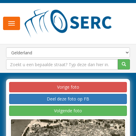
Toggle
navigation
Vorige foto
Deel deze foto op FB
Volgende foto