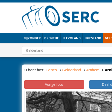
BIJZONDER
DRENTHE
FLEVOLAND
FRIESLAND
GEL
U bent hier:
Foto's
Gelderland
Arnhem
Arn
Vorige foto
Deel 