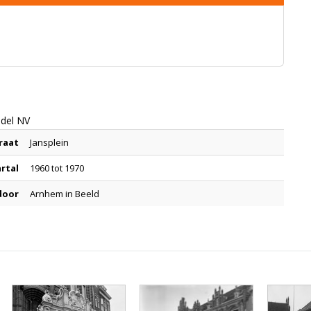
ndel NV
raat
Jansplein
artal
1960 tot 1970
door
Arnhem in Beeld