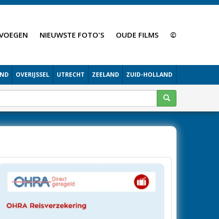
VOEGEN
NIEUWSTE FOTO'S
OUDE FILMS
©
AND
OVERIJSSEL
UTRECHT
ZEELAND
ZUID-HOLLAND