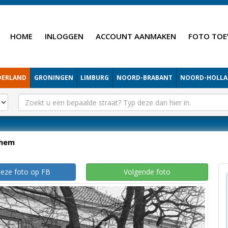
HOME
INLOGGEN
ACCOUNT AANMAKEN
FOTO TOE
DERLAND
GRONINGEN
LIMBURG
NOORD-BRABANT
NOORD-HOLL
hem
deze foto op FB
Volgende foto