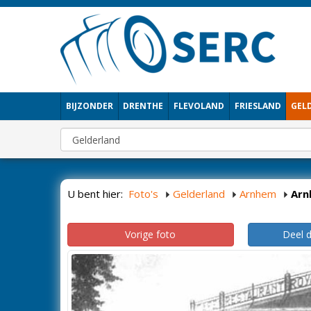
BIJZONDER
DRENTHE
FLEVOLAND
FRIESLAND
GEL
U bent hier:
Foto's
Gelderland
Arnhem
Arn
Vorige foto
Deel 