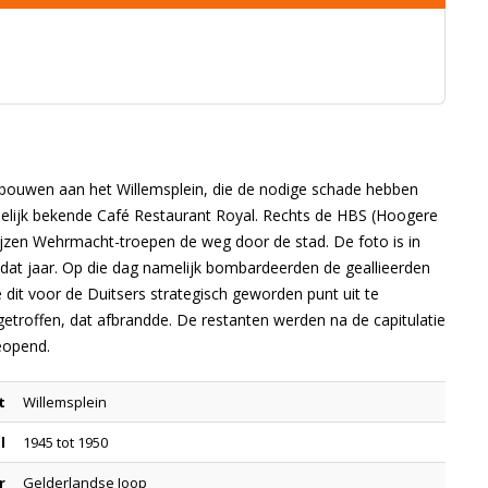
ouwen aan het Willemsplein, die de nodige schade hebben
delijk bekende Café Restaurant Royal. Rechts de HBS (Hoogere
jzen Wehrmacht-troepen de weg door de stad. De foto is in
dat jaar. Op die dag namelijk bombardeerden de geallieerden
it voor de Duitsers strategisch geworden punt uit te
etroffen, dat afbrandde. De restanten werden na de capitulatie
eopend.
t
Willemsplein
l
1945 tot 1950
r
Gelderlandse Joop