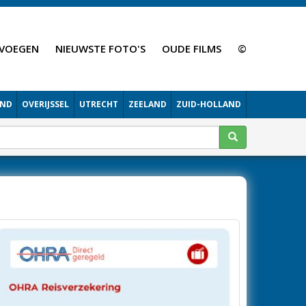
VOEGEN
NIEUWSTE FOTO'S
OUDE FILMS
©
AND
OVERIJSSEL
UTRECHT
ZEELAND
ZUID-HOLLAND