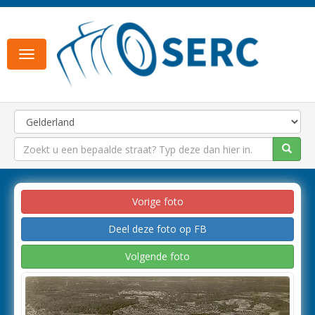
Toggle
navigation
Vorige foto
Deel deze foto op FB
Volgende foto