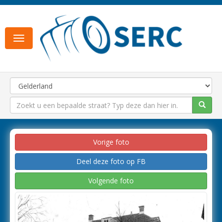
Toggle
navigation
Vorige foto
Deel deze foto op FB
Volgende foto