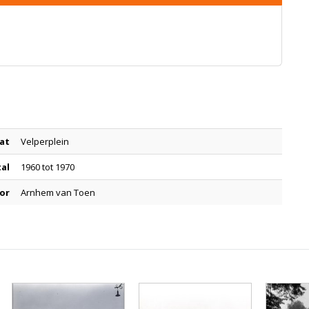
at
Velperplein
tal
1960 tot 1970
or
Arnhem van Toen