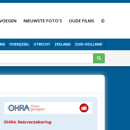
VOEGEN
NIEUWSTE FOTO'S
OUDE FILMS
©
AND
OVERIJSSEL
UTRECHT
ZEELAND
ZUID-HOLLAND