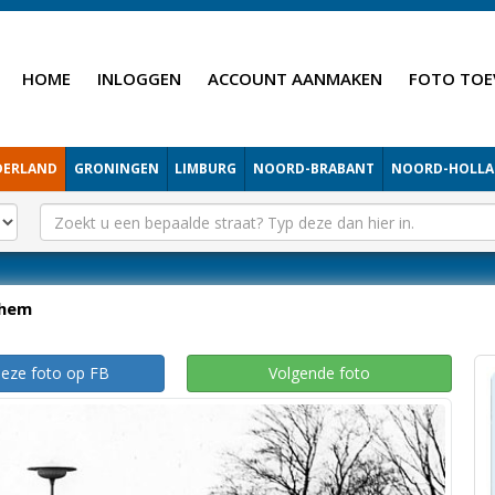
HOME
INLOGGEN
ACCOUNT AANMAKEN
FOTO TOE
DERLAND
GRONINGEN
LIMBURG
NOORD-BRABANT
NOORD-HOLL
hem
deze foto op FB
Volgende foto