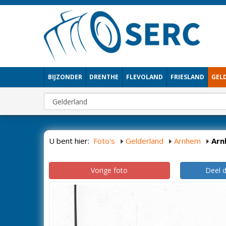
BIJZONDER
DRENTHE
FLEVOLAND
FRIESLAND
GEL
U bent hier:
Foto's
Gelderland
Arnhem
Arn
Vorige foto
Deel 