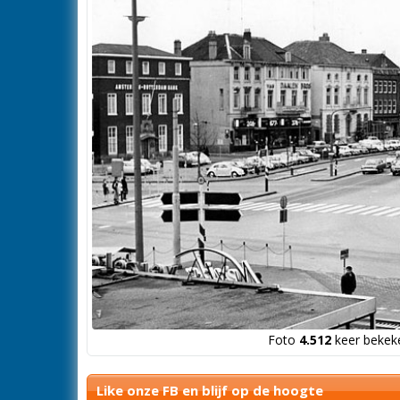
Foto
4.512
keer bekeke
Like onze FB en blijf op de hoogte