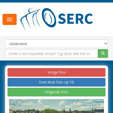
Toggle
navigation
Vorige foto
Deel deze foto op FB
Volgende foto